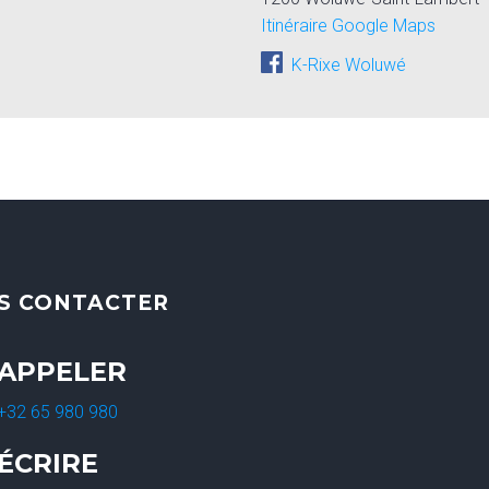
Itinéraire Google Maps
K-Rixe Woluwé
S CONTACTER
APPELER
+32 65 980 980
ÉCRIRE