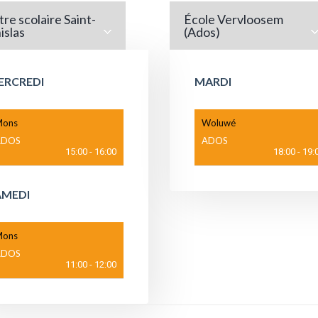
re scolaire Saint-
École Vervloosem
islas
(Ados)
ERCREDI
MARDI
ons
Woluwé
ADOS
ADOS
15:00
-
16:00
18:00
-
19:
AMEDI
ons
ADOS
11:00
-
12:00