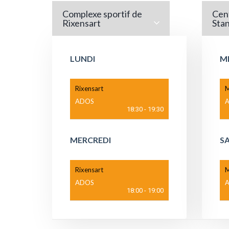
Complexe sportif de
Cent
Rixensart
Stan
LUNDI
M
Rixensart
M
ADOS
18:30
-
19:30
MERCREDI
S
Rixensart
M
ADOS
18:00
-
19:00